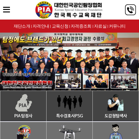
재단소개
자격안내
교육신청
자격증조회
자료실
커뮤니티
|
|
|
|
|