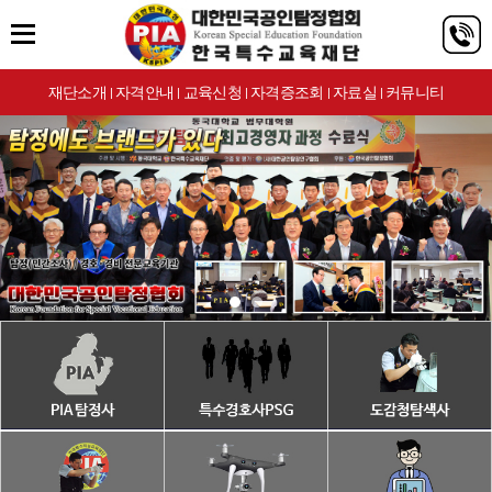
재단소개
자격안내
교육신청
자격증조회
자료실
커뮤니티
|
|
|
|
|