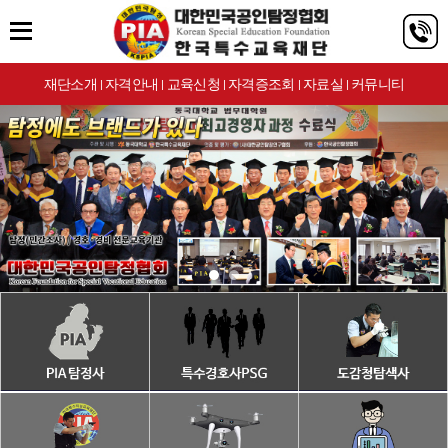
재단소개
자격안내
교육신청
자격증조회
자료실
커뮤니티
|
|
|
|
|