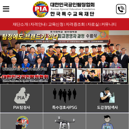
재단소개
자격안내
교육신청
자격증조회
자료실
커뮤니티
|
|
|
|
|