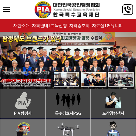
재단소개
자격안내
교육신청
자격증조회
자료실
커뮤니티
|
|
|
|
|