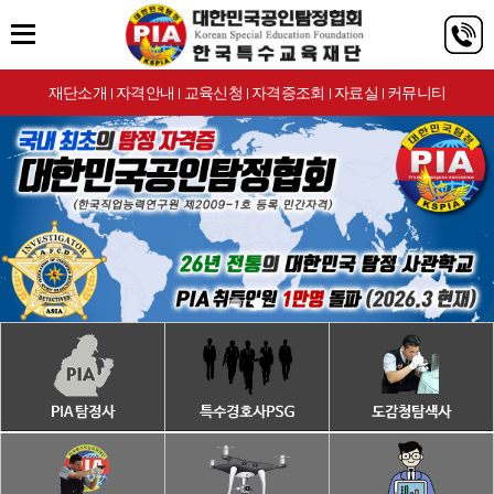
재단소개
자격안내
교육신청
자격증조회
자료실
커뮤니티
|
|
|
|
|