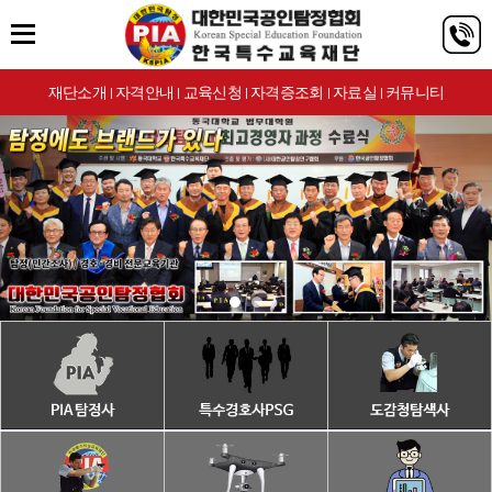
재단소개
자격안내
교육신청
자격증조회
자료실
커뮤니티
|
|
|
|
|