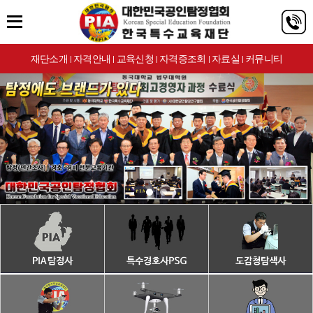
재단소개
자격안내
교육신청
자격증조회
자료실
커뮤니티
|
|
|
|
|