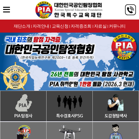
재단소개
자격안내
교육신청
자격증조회
자료실
커뮤니티
|
|
|
|
|