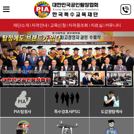
재단소개
자격안내
교육신청
자격증조회
자료실
커뮤니티
|
|
|
|
|