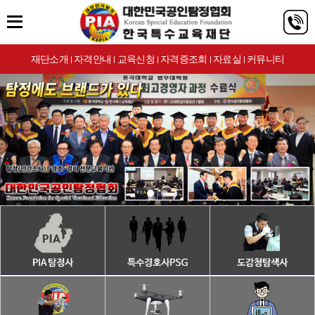
재단소개
자격안내
교육신청
자격증조회
자료실
커뮤니티
|
|
|
|
|