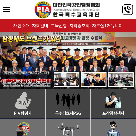
재단소개
자격안내
교육신청
자격증조회
자료실
커뮤니티
|
|
|
|
|