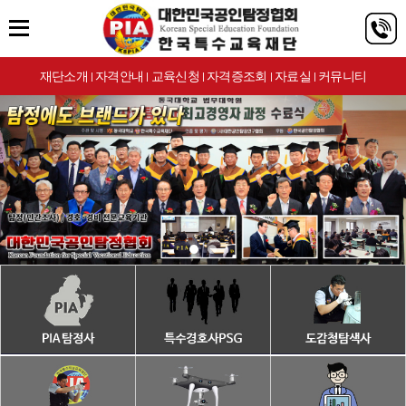
재단소개
자격안내
교육신청
자격증조회
자료실
커뮤니티
|
|
|
|
|