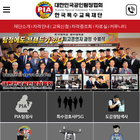
재단소개
자격안내
교육신청
자격증조회
자료실
커뮤니티
|
|
|
|
|