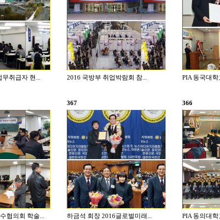
무취급자 현...
2016 국방부 취업박람회 참...
PIA 동국대학
367
366
협의회 학술...
하금석 회장 2016글로벌미래...
PIA 동의대학