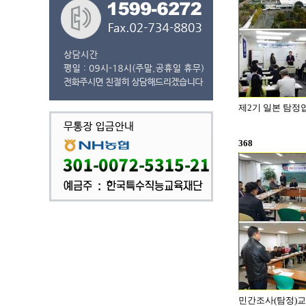
제2기 일본 탐정업
368
민간조사(탐정)교수