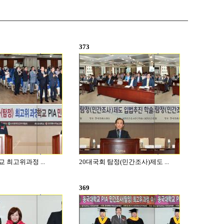
373
교 최고위과정 ...
20대국회 탐정(민간조사)제도 ...
369