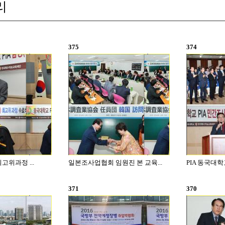
리
375
374
고위과정 ...
일본조사업협회 임원진 본 교육...
PIA 동국대학
371
370