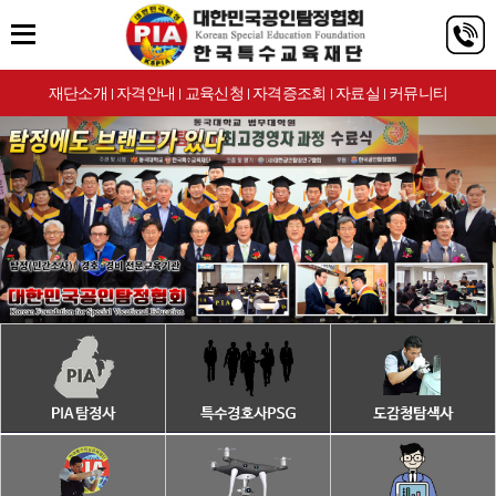
재단소개
자격안내
교육신청
자격증조회
자료실
커뮤니티
|
|
|
|
|