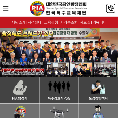
재단소개
자격안내
교육신청
자격증조회
자료실
커뮤니티
|
|
|
|
|