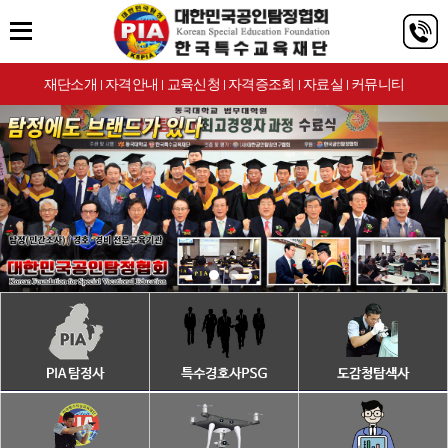
재단소개
자격안내
교육신청
자격증조회
자료실
커뮤니티
|
|
|
|
|