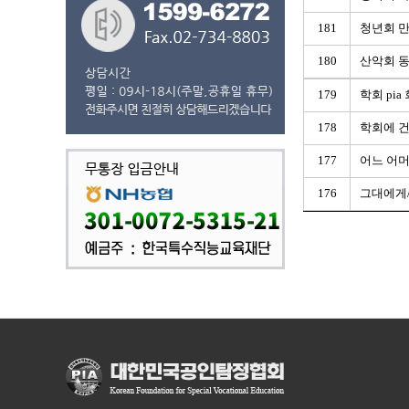
181
청년회 
180
산악회 동정
179
학회 pi
178
학회에 건
177
어느 어
176
그대에게