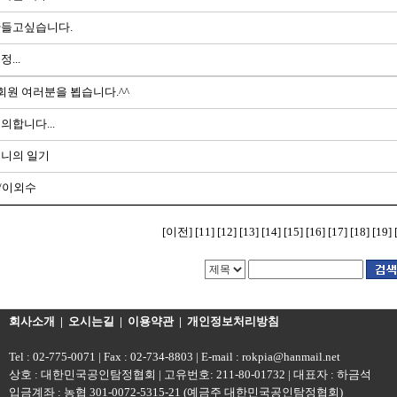
만들고싶습니다.
...
a 회원 여러분을 뵙습니다.^^
의합니다...
머니의 일기
/이외수
[이전]
[11]
[12]
[13]
[14]
[15]
[16]
[17]
[18]
[19]
회사소개
|
오시는길
|
이용약관
|
개인정보처리방침
Tel : 02-775-0071 | Fax : 02-734-8803 | E-mail : rokpia@hanmail.net
상호 : 대한민국공인탐정협회 | 고유번호: 211-80-01732 | 대표자 : 하금석
입금계좌 : 농협 301-0072-5315-21 (예금주 대한민국공인탐정협회)