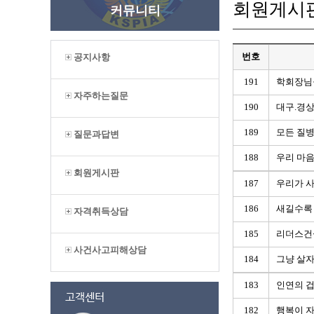
회원게시
커뮤니티
번호
공지사항
191
학회장님
자주하는질문
190
대구.경상
189
모든 질
질문과답변
188
우리 마
회원게시판
187
우리가 
186
새길수록
자격취득상담
185
리더스건
사건사고피해상담
184
그냥 살
183
인연의 
182
행복이 