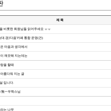
판
제 목
을 비롯한 회원님들 읽어주세요 ㅜㅜ
(대.경)'다음'카폐 통합 운영(건)
병은 마음과 생각에서
음이 깨끗해 지는데는
사랑을 할때
 아름다워 지는 글
설 입니다.
자/無一우학스님
겁
자라는 나무