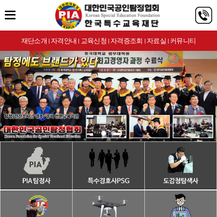
재단소개
자격안내
교육신청
자격증조회
자료실
커뮤니티
|
|
|
|
|