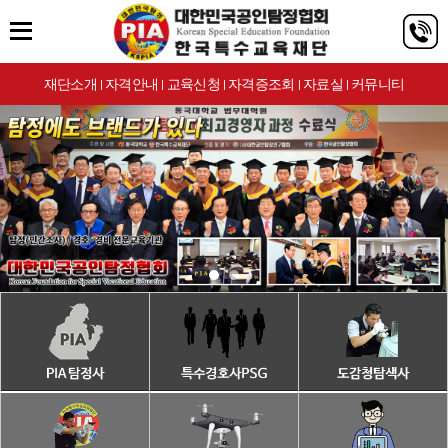
재단소개
자격안내
교육신청
자격증조회
자료실
커뮤니티
|
|
|
|
|