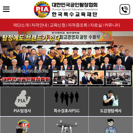
재단소개
자격안내
교육신청
자격증조회
자료실
커뮤니티
|
|
|
|
|