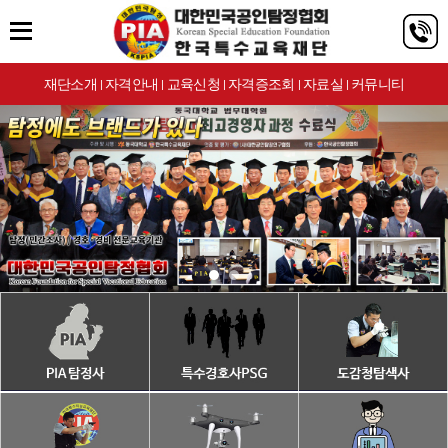
재단소개
자격안내
교육신청
자격증조회
자료실
커뮤니티
|
|
|
|
|