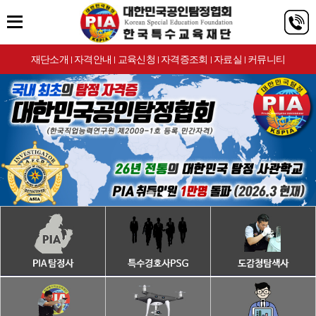
재단소개
자격안내
교육신청
자격증조회
자료실
커뮤니티
|
|
|
|
|