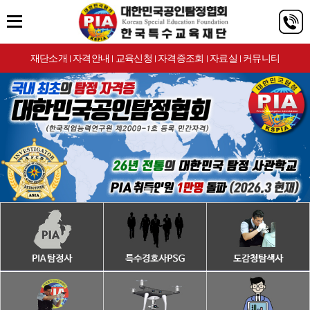
재단소개
자격안내
교육신청
자격증조회
자료실
커뮤니티
|
|
|
|
|