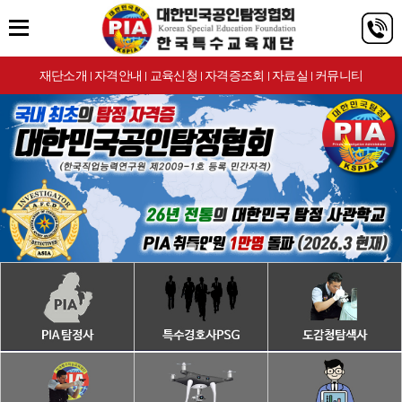
재단소개
자격안내
교육신청
자격증조회
자료실
커뮤니티
|
|
|
|
|