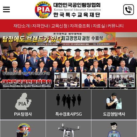
재단소개
자격안내
교육신청
자격증조회
자료실
커뮤니티
|
|
|
|
|