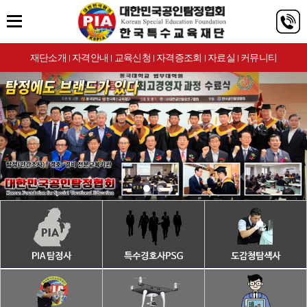
재단소개
자격안내
교육신청
자격증조회
자료실
커뮤니티
|
|
|
|
|