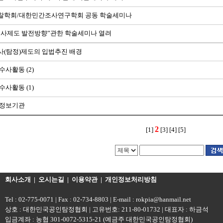
찰학회/대한민간조사연구학회 공동 학술세미나
조사제도 발전방향”관한 학술세미나 열려
(탐정)제도의 입법추진 배경
수사활동 (2)
수사활동 (1)
 정보기관
2
[1]
[3]
[4]
[5]
회사소개
|
오시는길
|
이용약관
|
개인정보처리방침
Tel : 02-775-0071 | Fax : 02-734-8803 | E-mail : rokpia@hanmail.net
상호 : 대한민국공인탐정협회 | 고유번호: 211-80-01732 | 대표자 : 하금석
입금계좌 : 농협 301-0072-5315-21 (예금주 대한민국공인탐정협회)