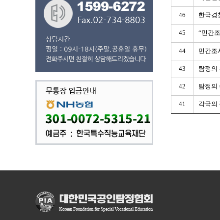
46
한국경
45
“민간
44
민간조사
43
탐정의 
42
탐정의 
41
각국의