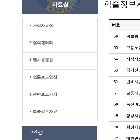
학술정보
자료실
번호
서식자료실
56
경찰청 
협회갤러리
55
고용노
54
지식재
행사동영상
53
공익신
언론보도영상
52
변호사
51
교통사
관련보도기사
50
통신비
학술정보자료
49
행정사
48
행정사법
47
대한민