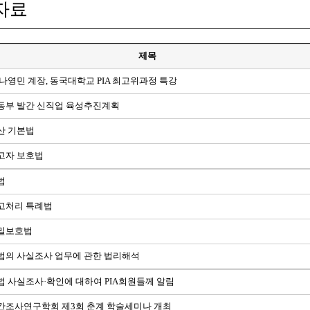
자료
제목
나영민 계장, 동국대학교 PIA 최고위과정 특강
동부 발간 신직업 육성추진계획
산 기본법
고자 보호법
법
고처리 특례법
밀보호법
법의 사실조사 업무에 관한 법리해석
 사실조사·확인에 대하여 PIA회원들께 알림
간조사연구학회 제3회 춘계 학술세미나 개최